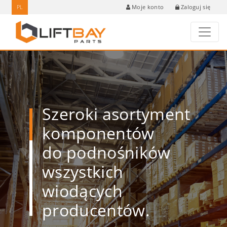
PL
Zaloguj się
Moje konto
Szeroki asortyment
komponentów
do podnośników
wszystkich
wiodących
producentów.