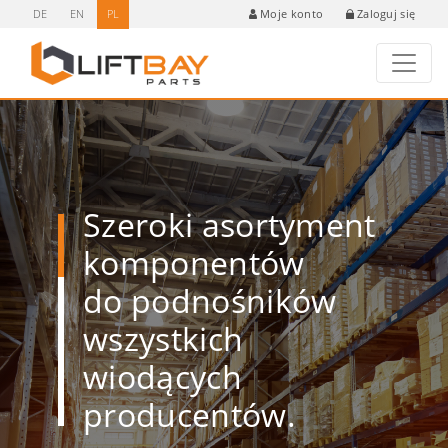
DE
EN
PL
Zaloguj się
Moje konto
Szeroki asortyment
komponentów
do podnośników
wszystkich
wiodących
producentów.