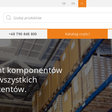
DE
EN
PL
ukiwarka
duktów
+48 790 848 800
Katalog części
ent komponentów
szystkich
centów.