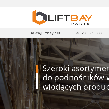
Wysz
pro
sales@liftbay.net
+48 790 559 800
Szeroki asortym
do podnośników w
wiodących produ