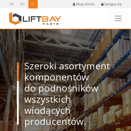
DE
EN
PL
Zaloguj się
Moje konto
Szeroki asortyment
komponentów
do podnośników
wszystkich
wiodących
producentów.