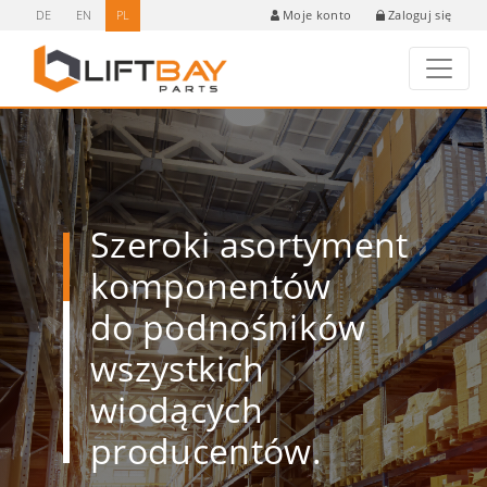
DE
EN
PL
Zaloguj się
Moje konto
Szeroki asortyment
komponentów
do podnośników
wszystkich
wiodących
producentów.