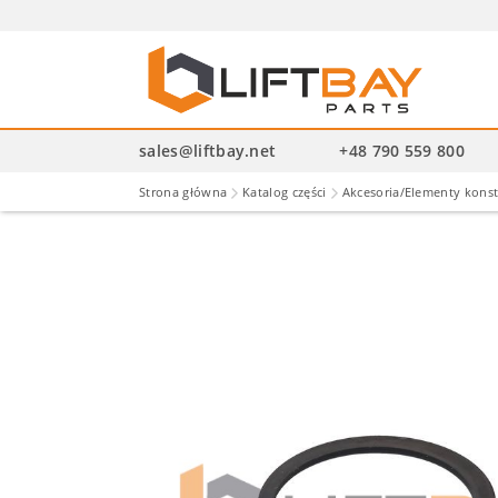
Wysz
pro
sales@liftbay.net
+48 790 559 800
Strona główna
Katalog części
Akcesoria/Elementy kons