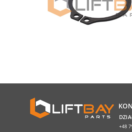
KON
DZI
+48 7