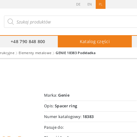
DE
EN
PL
ukiwarka
duktów
+48 790 848 800
Katalog części
trukcyjne
Elementy metalowe
GENIE 18383 Podkładka
Marka:
Genie
Opis:
Spacer ring
Numer katalogowy:
18383
Pasuje do: