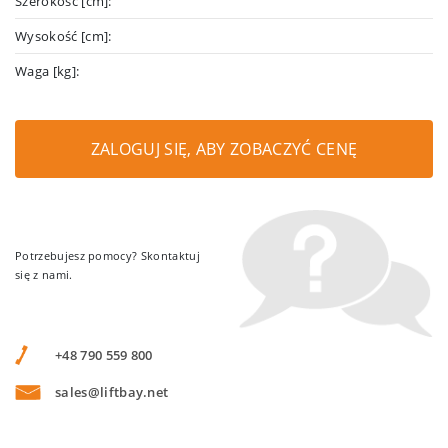
Szerokość [cm]:
Wysokość [cm]:
Waga [kg]:
ZALOGUJ SIĘ, ABY ZOBACZYĆ CENĘ
Potrzebujesz pomocy? Skontaktuj
się z nami.
+48 790 559 800
sales@liftbay.net