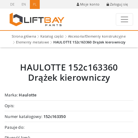
DE
EN
PL
Zaloguj się
Moje konto
Strona główna
Katalog części
Akcesoria/Elementy konstrukcyjne
Elementy metalowe
HAULOTTE 152c163360 Drążek kierowniczy
HAULOTTE 152c163360
Drążek kierowniczy
Marka:
Haulotte
Opis:
Numer katalogowy:
152c163350
Pasuje do:
Długość [cm]: