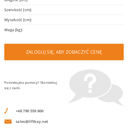
Szerokość [cm]:
Wysokość [cm]:
Waga [kg]:
ZALOGUJ SIĘ, ABY ZOBACZYĆ CENĘ
Potrzebujesz pomocy? Skontaktuj
się z nami.
+48 790 559 800
sales@liftbay.net