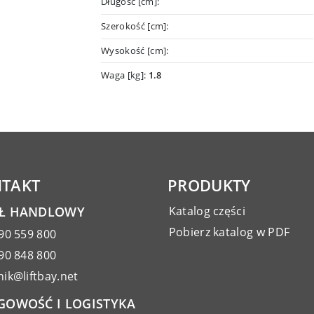
Długość [cm]:
Szerokość [cm]:
Wysokość [cm]:
Waga [kg]:
1.8
TAKT
PRODUKTY
AŁ HANDLOWY
Katalog części
Pobierz katalog w PDF
90 559 800
90 848 800
ik@liftbay.net
GOWOŚĆ I LOGISTYKA