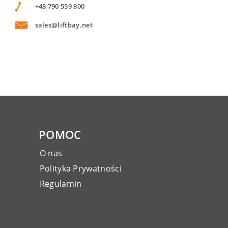
+48 790 559 800
sales@liftbay.net
POMOC
O nas
Polityka Prywatności
Regulamin