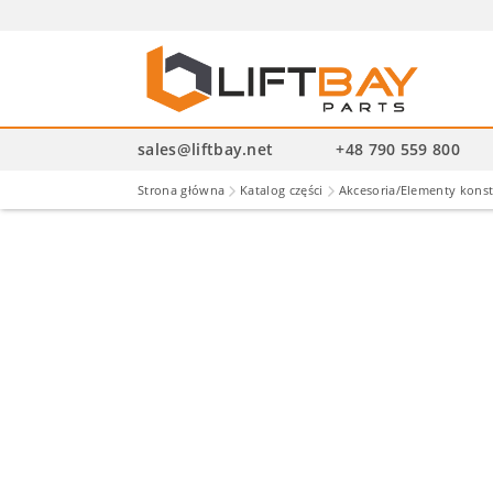
Wysz
pro
sales@liftbay.net
+48 790 559 800
Strona główna
Katalog części
Akcesoria/Elementy kons