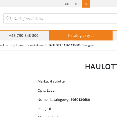
DE
EN
PL
ukiwarka
duktów
+48 790 848 800
Katalog części
trukcyjne
Elementy metalowe
HAULOTTE 196C139680 Dźwignia
HAULOTT
Marka:
Haulotte
Opis:
Lever
Numer katalogowy:
196C139680
Pasuje do: