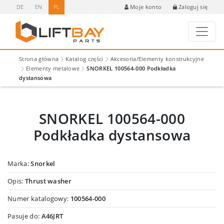
DE
EN
PL
Zaloguj się
Moje konto
Strona główna
Katalog części
Akcesoria/Elementy konstrukcyjne
Elementy metalowe
SNORKEL 100564-000 Podkładka
dystansowa
SNORKEL 100564-000
Podkładka dystansowa
Marka:
Snorkel
Opis:
Thrust washer
Numer katalogowy:
100564-000
Pasuje do:
A46JRT