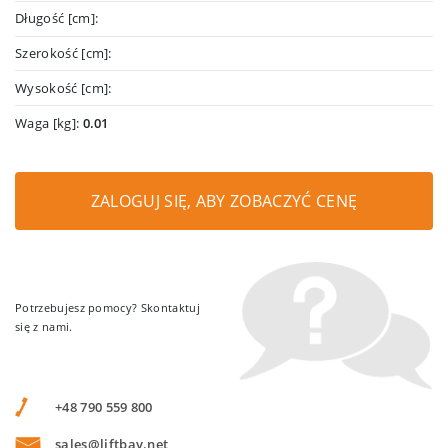
Długość [cm]:
Szerokość [cm]:
Wysokość [cm]:
Waga [kg]:
0.01
ZALOGUJ SIĘ, ABY ZOBACZYĆ CENĘ
Potrzebujesz pomocy? Skontaktuj
się z nami.
+48 790 559 800
sales@liftbay.net