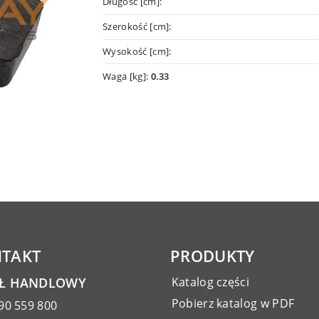
Długość [cm]:
Szerokość [cm]:
Wysokość [cm]:
Waga [kg]:
0.33
TAKT
PRODUKTY
AŁ HANDLOWY
Katalog części
Pobierz katalog w PDF
90 559 800