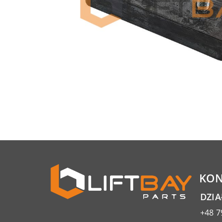
KON
DZI
+48 7