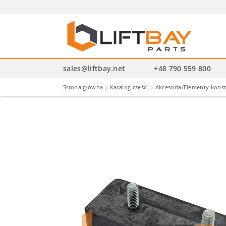
Wysz
pro
sales@liftbay.net
+48 790 559 800
Strona główna
Katalog części
Akcesoria/Elementy kons