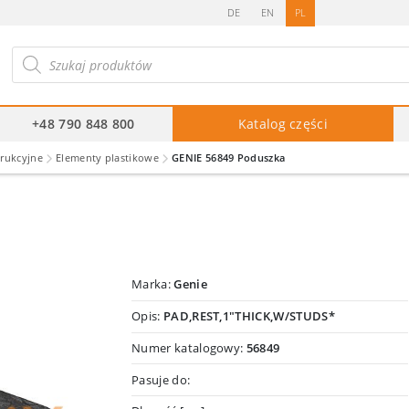
DE
EN
PL
ukiwarka
duktów
+48 790 848 800
Katalog części
trukcyjne
Elementy plastikowe
GENIE 56849 Poduszka
Marka:
Genie
Opis:
PAD,REST,1"THICK,W/STUDS*
Numer katalogowy:
56849
Pasuje do: