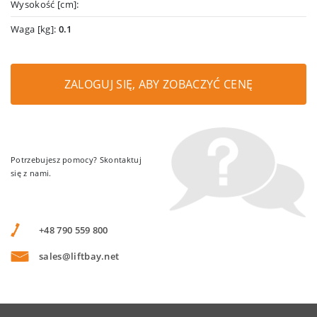
Wysokość [cm]:
Waga [kg]:
0.1
ZALOGUJ SIĘ, ABY ZOBACZYĆ CENĘ
Potrzebujesz pomocy? Skontaktuj
się z nami.
+48 790 559 800
sales@liftbay.net