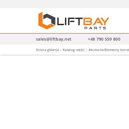
Wysz
pro
sales@liftbay.net
+48 790 559 800
Strona główna
Katalog części
Akcesoria/Elementy kons