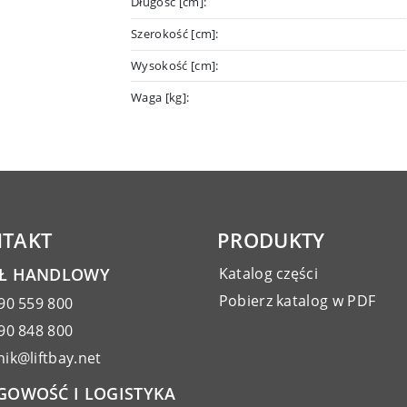
Długość [cm]:
Szerokość [cm]:
Wysokość [cm]:
Waga [kg]:
TAKT
PRODUKTY
AŁ HANDLOWY
Katalog części
Pobierz katalog w PDF
90 559 800
90 848 800
ik@liftbay.net
GOWOŚĆ I LOGISTYKA