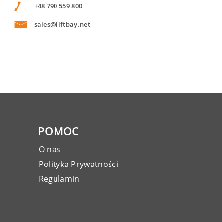
+48 790 559 800
sales@liftbay.net
POMOC
O nas
Polityka Prywatności
Regulamin