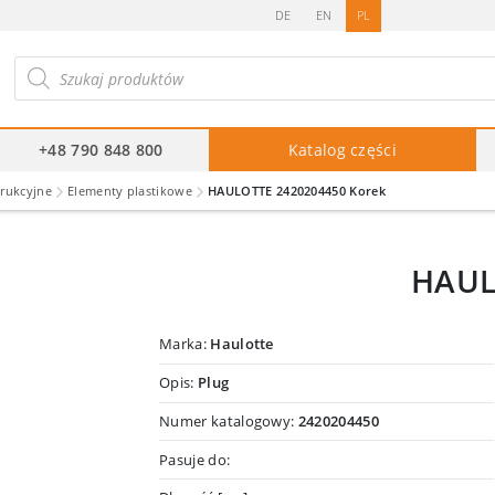
DE
EN
PL
ukiwarka
duktów
+48 790 848 800
Katalog części
trukcyjne
Elementy plastikowe
HAULOTTE 2420204450 Korek
HAUL
Marka:
Haulotte
Opis:
Plug
Numer katalogowy:
2420204450
Pasuje do: