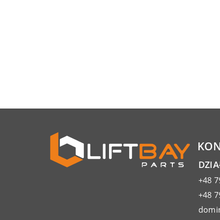
KON
DZI
+48 7
+48 7
domin