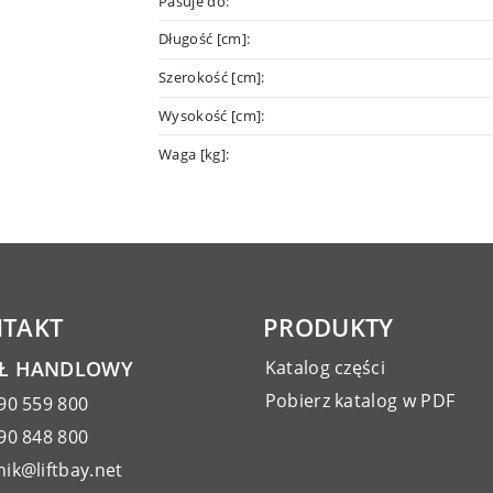
Pasuje do:
Długość [cm]:
Szerokość [cm]:
Wysokość [cm]:
Waga [kg]:
TAKT
PRODUKTY
AŁ HANDLOWY
Katalog części
Pobierz katalog w PDF
90 559 800
90 848 800
ik@liftbay.net