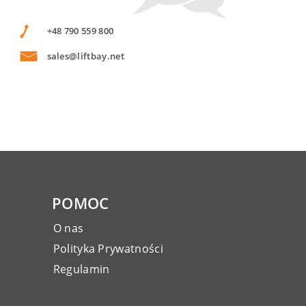
+48 790 559 800
sales@liftbay.net
POMOC
O nas
Polityka Prywatności
Regulamin