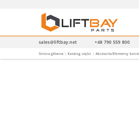
Wysz
pro
sales@liftbay.net
+48 790 559 800
Strona główna
Katalog części
Akcesoria/Elementy kons