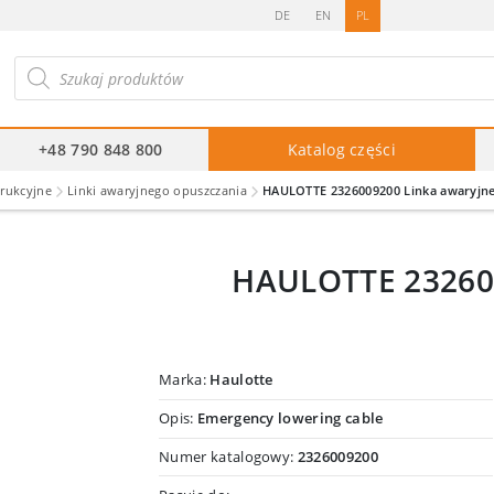
DE
EN
PL
ukiwarka
duktów
+48 790 848 800
Katalog części
trukcyjne
Linki awaryjnego opuszczania
HAULOTTE 2326009200 Linka awaryjne
HAULOTTE 232600
Marka:
Haulotte
Opis:
Emergency lowering cable
Numer katalogowy:
2326009200