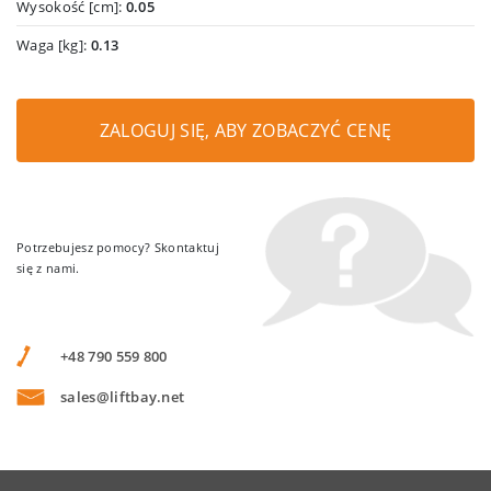
Wysokość [cm]:
0.05
Waga [kg]:
0.13
ZALOGUJ SIĘ, ABY ZOBACZYĆ CENĘ
Potrzebujesz pomocy? Skontaktuj
się z nami.
+48 790 559 800
sales@liftbay.net