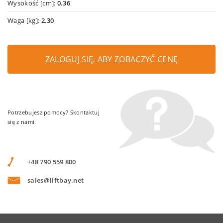
Wysokość [cm]:
0.36
Waga [kg]:
2.30
ZALOGUJ SIĘ, ABY ZOBACZYĆ CENĘ
Potrzebujesz pomocy? Skontaktuj
się z nami.
+48 790 559 800
sales@liftbay.net