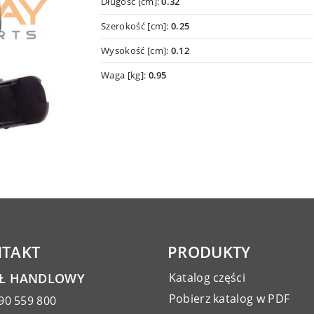
Długość [cm]:
0.32
Szerokość [cm]:
0.25
Wysokość [cm]:
0.12
Waga [kg]:
0.95
TAKT
PRODUKTY
AŁ HANDLOWY
Katalog części
Pobierz katalog w PDF
90 559 800