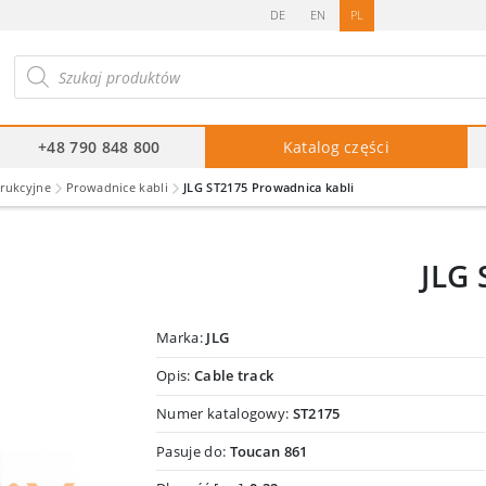
DE
EN
PL
ukiwarka
duktów
+48 790 848 800
Katalog części
trukcyjne
Prowadnice kabli
JLG ST2175 Prowadnica kabli
JLG 
Marka:
JLG
Opis:
Cable track
Numer katalogowy:
ST2175
Pasuje do:
Toucan 861