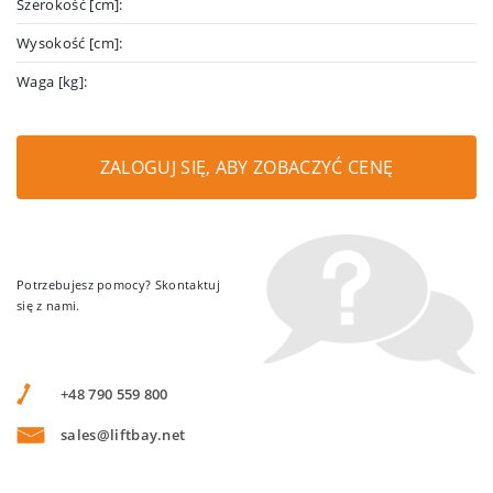
Szerokość [cm]:
Wysokość [cm]:
Waga [kg]:
ZALOGUJ SIĘ, ABY ZOBACZYĆ CENĘ
Potrzebujesz pomocy? Skontaktuj
się z nami.
+48 790 559 800
sales@liftbay.net