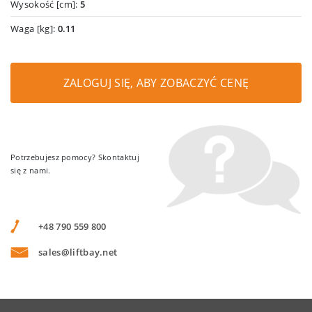
Wysokość [cm]:
5
Waga [kg]:
0.11
ZALOGUJ SIĘ, ABY ZOBACZYĆ CENĘ
Potrzebujesz pomocy? Skontaktuj
się z nami.
+48 790 559 800
sales@liftbay.net