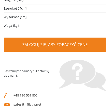
Szerokość [cm]:
Wysokość [cm]:
Waga [kg]:
ZALOGUJ SIĘ, ABY ZOBACZYĆ CENĘ
Potrzebujesz pomocy? Skontaktuj
się z nami.
+48 790 559 800
sales@liftbay.net