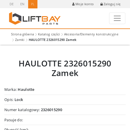
DE
EN
PL
Zaloguj się
Moje konto
Strona główna
Katalog części
Akcesoria/Elementy konstrukcyjne
Zamki
HAULOTTE 2326015290 Zamek
HAULOTTE 2326015290
Zamek
Marka:
Haulotte
Opis:
Lock
Numer katalogowy:
2326015290
Pasuje do:
Długość [cm]: