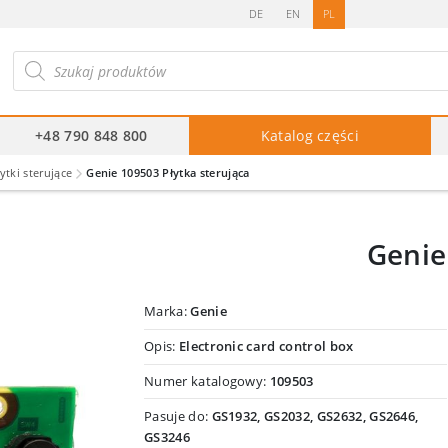
DE
EN
PL
ukiwarka
duktów
+48 790 848 800
Katalog części
ytki sterujące
Genie 109503 Płytka sterująca
Genie
Marka:
Genie
Opis:
Electronic card control box
Numer katalogowy:
109503
Pasuje do:
GS1932, GS2032, GS2632, GS2646,
GS3246