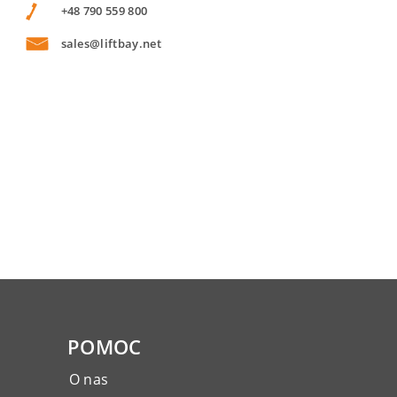
+48 790 559 800
sales@liftbay.net
POMOC
O nas