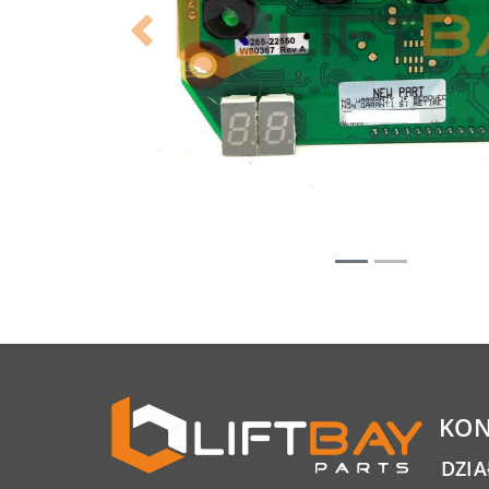
Previous
KON
DZI