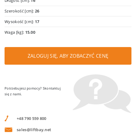
Długość [cm]:
16
Szerokość [cm]:
26
Wysokość [cm]:
17
Waga [kg]:
15.00
ZALOGUJ SIĘ, ABY ZOBACZYĆ CENĘ
Potrzebujesz pomocy? Skontaktuj
się z nami.
+48 790 559 800
sales@liftbay.net