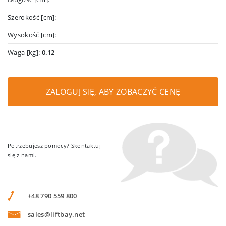
Szerokość [cm]:
Wysokość [cm]:
Waga [kg]:
0.12
ZALOGUJ SIĘ, ABY ZOBACZYĆ CENĘ
Potrzebujesz pomocy? Skontaktuj
się z nami.
+48 790 559 800
sales@liftbay.net