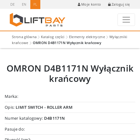
DE
EN
PL
Zaloguj się
Moje konto
Strona główna
Katalog części
Elementy elektryczne
Wyłączniki
krańcowe
OMRON D4B1171N Wyłącznik krańcowy
OMRON D4B1171N Wyłącznik
krańcowy
Marka:
Opis:
LIMIT SWITCH - ROLLER ARM
Numer katalogowy:
D4B1171N
Pasuje do:
Długość [cm]: