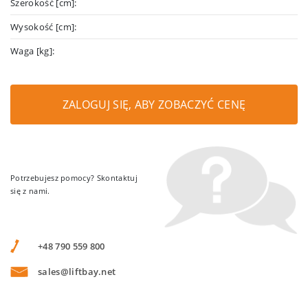
Szerokość [cm]:
Wysokość [cm]:
Waga [kg]:
ZALOGUJ SIĘ, ABY ZOBACZYĆ CENĘ
Potrzebujesz pomocy? Skontaktuj
się z nami.
+48 790 559 800
sales@liftbay.net