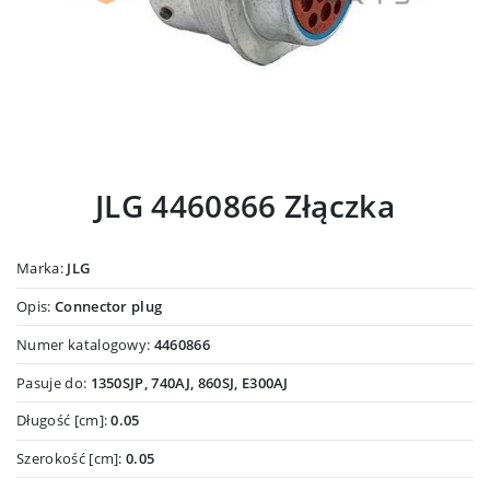
JLG 4460866 Złączka
Marka:
JLG
Opis:
Connector plug
Numer katalogowy:
4460866
Pasuje do:
1350SJP, 740AJ, 860SJ, E300AJ
Długość [cm]:
0.05
Szerokość [cm]:
0.05