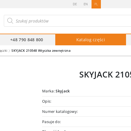
DE
EN
PL
ukiwarka
duktów
+48 790 848 800
Katalog części
ączki
SKYJACK 210548 Wtyczka zewnętrzna
SKYJACK 210
Marka:
Skyjack
Opis:
Numer katalogowy:
Pasuje do: