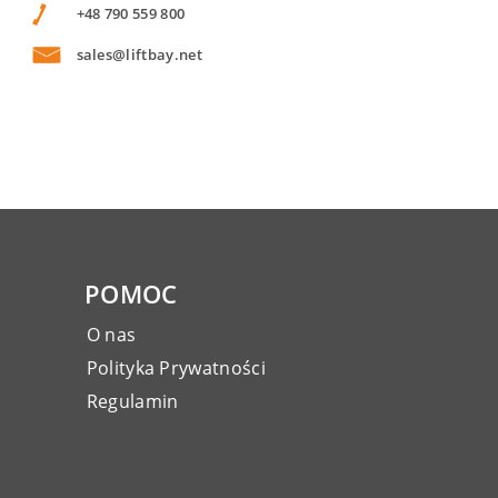
+48 790 559 800
sales@liftbay.net
POMOC
O nas
Polityka Prywatności
Regulamin