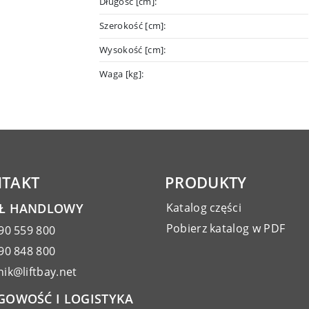
Długość [cm]:
Szerokość [cm]:
Wysokość [cm]:
Waga [kg]:
TAKT
PRODUKTY
AŁ HANDLOWY
Katalog części
Pobierz katalog w PDF
90 559 800
90 848 800
ik@liftbay.net
GOWOŚĆ I LOGISTYKA