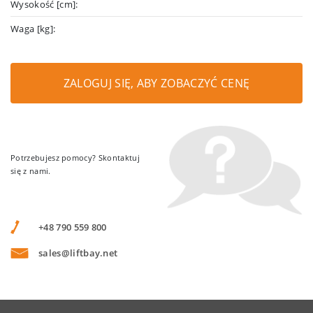
Wysokość [cm]:
Waga [kg]:
ZALOGUJ SIĘ, ABY ZOBACZYĆ CENĘ
Potrzebujesz pomocy? Skontaktuj
się z nami.
+48 790 559 800
sales@liftbay.net