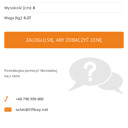
Wysokość [cm]:
8
Waga [kg]:
0.27
ZALOGUJ SIĘ, ABY ZOBACZYĆ CENĘ
Potrzebujesz pomocy? Skontaktuj
się z nami.
+48 790 559 800
sales@liftbay.net