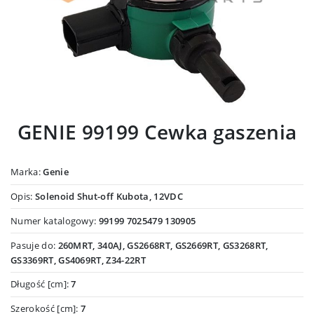
GENIE 99199 Cewka gaszenia
Marka:
Genie
Opis:
Solenoid Shut-off Kubota, 12VDC
Numer katalogowy:
99199 7025479 130905
Pasuje do:
260MRT, 340AJ, GS2668RT, GS2669RT, GS3268RT,
GS3369RT, GS4069RT, Z34-22RT
Długość [cm]:
7
Szerokość [cm]:
7