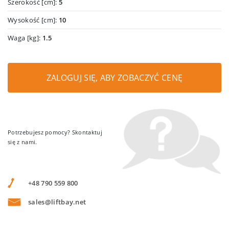
Szerokość [cm]:
5
Wysokość [cm]:
10
Waga [kg]:
1.5
ZALOGUJ SIĘ, ABY ZOBACZYĆ CENĘ
Potrzebujesz pomocy? Skontaktuj
się z nami.
+48 790 559 800
sales@liftbay.net