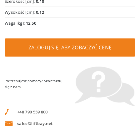
Szerokość [cm]:
0.18
Wysokość [cm]:
0.12
Waga [kg]:
12.50
ZALOGUJ SIĘ, ABY ZOBACZYĆ CENĘ
Potrzebujesz pomocy? Skontaktuj
się z nami.
+48 790 559 800
sales@liftbay.net