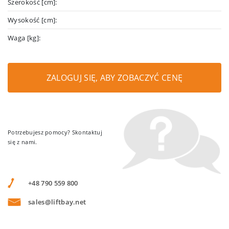
Szerokość [cm]:
Wysokość [cm]:
Waga [kg]:
ZALOGUJ SIĘ, ABY ZOBACZYĆ CENĘ
Potrzebujesz pomocy? Skontaktuj
się z nami.
+48 790 559 800
sales@liftbay.net