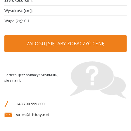
Szerokość [cm]:
Wysokość [cm]:
Waga [kg]:
0.1
ZALOGUJ SIĘ, ABY ZOBACZYĆ CENĘ
Potrzebujesz pomocy? Skontaktuj
się z nami.
+48 790 559 800
sales@liftbay.net