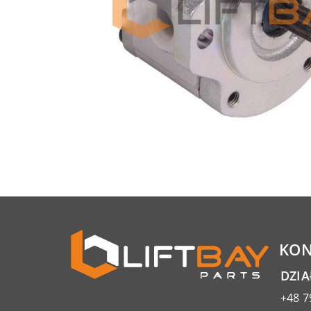
KON
DZI
+48 7