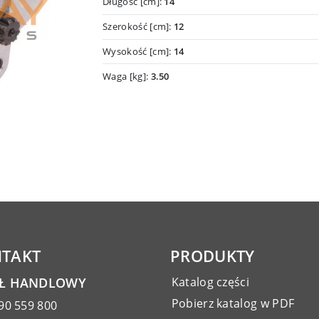
Długość [cm]:
14
Szerokość [cm]:
12
Wysokość [cm]:
14
Waga [kg]:
3.50
TAKT
PRODUKTY
AŁ HANDLOWY
Katalog części
Pobierz katalog w PDF
90 559 800