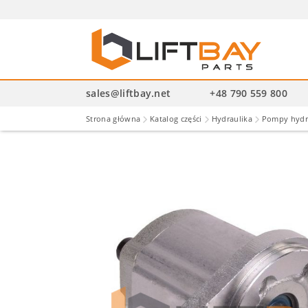
Wysz
pro
sales@liftbay.net
+48 790 559 800
Strona główna
Katalog części
Hydraulika
Pompy hydr