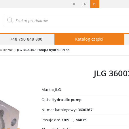
DE
EN
PL
ukiwarka
duktów
+48 790 848 800
Katalog części
auliczne
JLG 3600367 Pompa hydrauliczna
JLG 3600
Marka:
JLG
Opis:
Hydraulic pump
Numer katalogowy:
3600367
Pasuje do:
3369LE, M4069