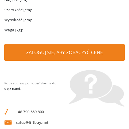
Szerokość [cm]:
Wysokość [cm]:
Waga [kg]:
ZALOGUJ SIĘ, ABY ZOBACZYĆ CENĘ
Potrzebujesz pomocy? Skontaktuj
się z nami.
+48 790 559 800
sales@liftbay.net