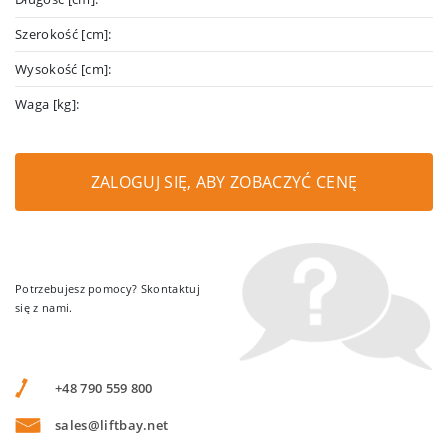
Szerokość [cm]:
Wysokość [cm]:
Waga [kg]:
ZALOGUJ SIĘ, ABY ZOBACZYĆ CENĘ
Potrzebujesz pomocy? Skontaktuj
się z nami.
+48 790 559 800
sales@liftbay.net