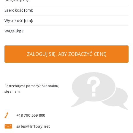
Szerokość [cm]:
Wysokość [cm]:
Waga [kg]:
ZALOGUJ SIĘ, ABY ZOBACZYĆ CENĘ
Potrzebujesz pomocy? Skontaktuj
się z nami.
+48 790 559 800
sales@liftbay.net