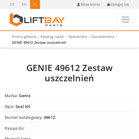
DE
EN
PL
Zaloguj się
Moje konto
Strona główna
Katalog części
Hydraulika
Uszczelnienia
GENIE 49612 Zestaw uszczelnień
GENIE 49612 Zestaw
uszczelnień
Marka:
Genie
Opis:
Seal kit
Numer katalogowy:
49612
Pasuje do:
Długość [cm]: