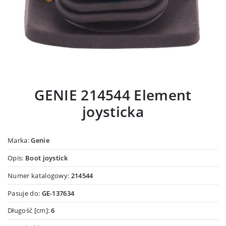
GENIE 214544 Element
joysticka
Marka:
Genie
Opis:
Boot joystick
Numer katalogowy:
214544
Pasuje do:
GE-137634
Długość [cm]:
6