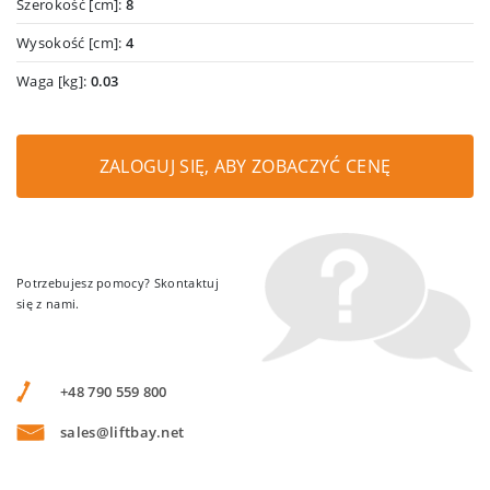
Szerokość [cm]:
8
Wysokość [cm]:
4
Waga [kg]:
0.03
ZALOGUJ SIĘ, ABY ZOBACZYĆ CENĘ
Potrzebujesz pomocy? Skontaktuj
się z nami.
+48 790 559 800
sales@liftbay.net