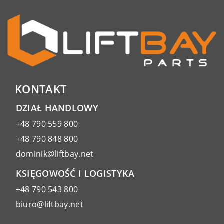
KONTAKT
DZIAŁ HANDLOWY
+48 790 559 800
+48 790 848 800
dominik@liftbay.net
KSIĘGOWOŚĆ I LOGISTYKA
+48 790 543 800
biuro@liftbay.net