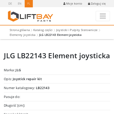
DE
EN
PL
Zaloguj się
Moje konto
Strona główna
Katalog części
Joysticki i Pulpity Sterownicze
Elementy joysticka
JLG LB22143 Element joysticka
JLG LB22143 Element joysticka
Marka:
JLG
Opis:
Joystick repair kit
Numer katalogowy:
LB22143
Pasuje do:
Długość [cm]: