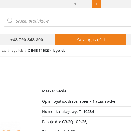
DE
EN
PL
ukiwarka
duktów
+48 790 848 800
Katalog części
nicze
Joysticki
GENIE T110234 Joystick
Marka:
Genie
Opis:
Joystick drive, steer - 1 axis, rocker
Numer katalogowy:
T110234
Pasuje do:
GR-20J, GR-26J