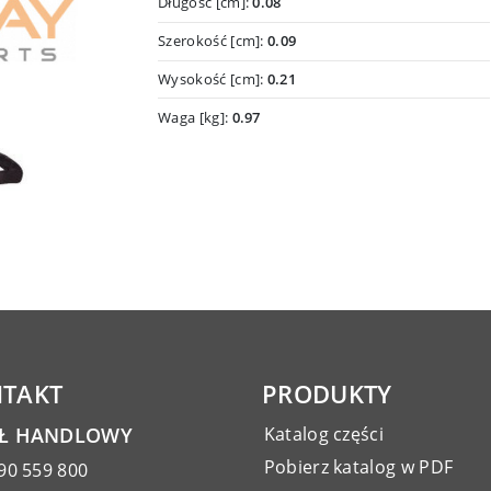
Długość [cm]:
0.08
Szerokość [cm]:
0.09
Wysokość [cm]:
0.21
Waga [kg]:
0.97
TAKT
PRODUKTY
AŁ HANDLOWY
Katalog części
Pobierz katalog w PDF
90 559 800