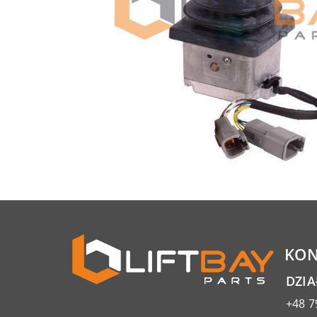
KON
DZI
+48 7