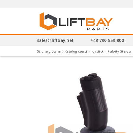
Wysz
pro
sales@liftbay.net
+48 790 559 800
Strona główna
Katalog części
Joysticki i Pulpity Sterow