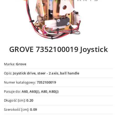
GROVE 7352100019 Joystick
Marka:
Grove
Opis:
Joystick drive, steer - 2 axis, ball handle
Numer katalogowy:
7352100019
Pasuje do:
A60, A60(J), A80, A80(J)
Długość [cm]:
0.20
Szerokość [cm]:
0.09