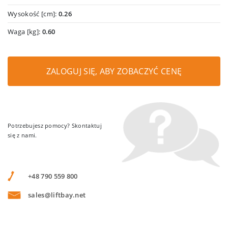
Wysokość [cm]:
0.26
Waga [kg]:
0.60
ZALOGUJ SIĘ, ABY ZOBACZYĆ CENĘ
Potrzebujesz pomocy? Skontaktuj
się z nami.
+48 790 559 800
sales@liftbay.net