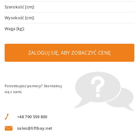
Szerokość [cm]:
Wysokość [cm]:
Waga [kg]:
ZALOGUJ SIĘ, ABY ZOBACZYĆ CENĘ
Potrzebujesz pomocy? Skontaktuj
się z nami.
+48 790 559 800
sales@liftbay.net