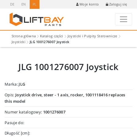
DE
EN
PL
Zaloguj się
Moje konto
Strona główna
Katalog części
Joysticki i Pulpity Sterownicze
Joysticki
JLG 1001276007 Joystick
JLG 1001276007 Joystick
Marka:
JLG
Opis:
Joystick drive, steer - 1 axis, rocker, 1001118416 replaces
this model
Numer katalogowy:
1001276007
Pasuje do:
Długość [cm]: