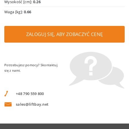
Wysokość [cm]:
0.26
Waga [kg]:
0.66
ZALOGUJ SIĘ, ABY ZOBACZYĆ CENĘ
Potrzebujesz pomocy? Skontaktuj
się z nami.
+48 790 559 800
sales@liftbay.net