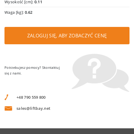
Wysokość [cm]:
0.11
Waga [kg]:
0.62
ZALOGUJ SIĘ, ABY ZOBACZYĆ CENĘ
Potrzebujesz pomocy? Skontaktuj
się z nami.
+48 790 559 800
sales@liftbay.net