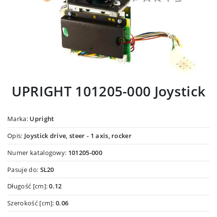
UPRIGHT 101205-000 Joystick
Marka:
Upright
Opis:
Joystick drive, steer - 1 axis, rocker
Numer katalogowy:
101205-000
Pasuje do:
SL20
Długość [cm]:
0.12
Szerokość [cm]:
0.06