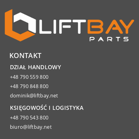
KONTAKT
DZIAŁ HANDLOWY
+48 790 559 800
+48 790 848 800
dominik@liftbay.net
KSIĘGOWOŚĆ I LOGISTYKA
+48 790 543 800
biuro@liftbay.net