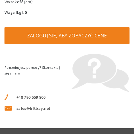
Wysokość [cm]:
Waga [kg]:
5
ZALOGUJ SIĘ, ABY ZOBACZYĆ CENĘ
Potrzebujesz pomocy? Skontaktuj
się z nami.
+48 790 559 800
sales@liftbay.net