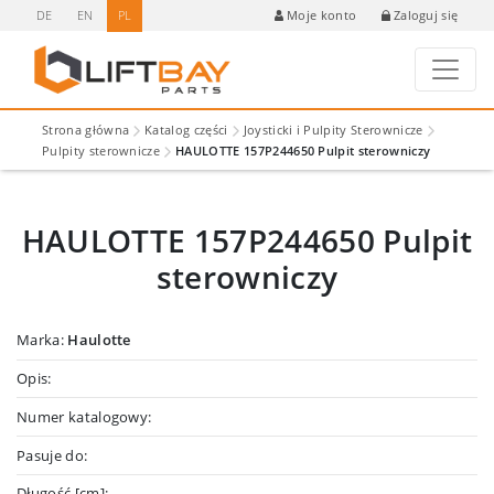
DE
EN
PL
Zaloguj się
Moje konto
Strona główna
Katalog części
Joysticki i Pulpity Sterownicze
Pulpity sterownicze
HAULOTTE 157P244650 Pulpit sterowniczy
HAULOTTE 157P244650 Pulpit
sterowniczy
Marka:
Haulotte
Opis:
Numer katalogowy:
Pasuje do:
Długość [cm]: