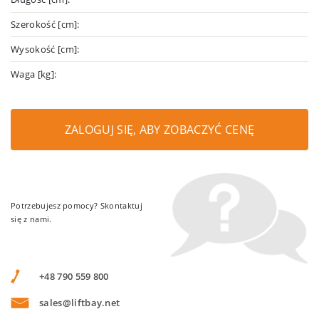
Szerokość [cm]:
Wysokość [cm]:
Waga [kg]:
ZALOGUJ SIĘ, ABY ZOBACZYĆ CENĘ
Potrzebujesz pomocy? Skontaktuj
się z nami.
+48 790 559 800
sales@liftbay.net