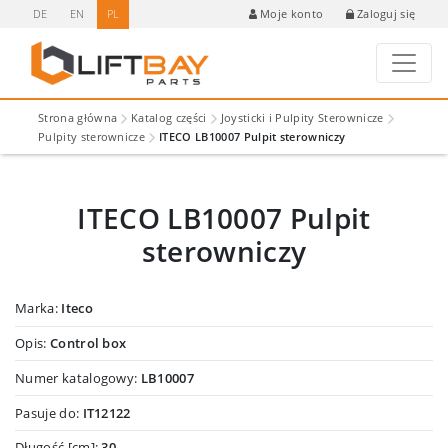
DE
EN
PL
Zaloguj się
Moje konto
Strona główna
Katalog części
Joysticki i Pulpity Sterownicze
Pulpity sterownicze
ITECO LB10007 Pulpit sterowniczy
ITECO LB10007 Pulpit
sterowniczy
Marka:
Iteco
Opis:
Control box
Numer katalogowy:
LB10007
Pasuje do:
IT12122
Długość [cm]:
30