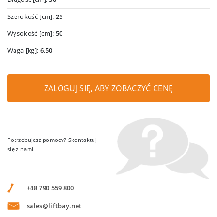
Szerokość [cm]:
25
Wysokość [cm]:
50
Waga [kg]:
6.50
ZALOGUJ SIĘ, ABY ZOBACZYĆ CENĘ
Potrzebujesz pomocy? Skontaktuj
się z nami.
+48 790 559 800
sales@liftbay.net