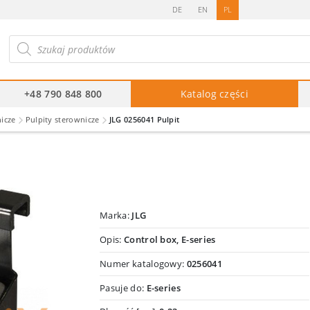
DE
EN
PL
ukiwarka
duktów
+48 790 848 800
Katalog części
nicze
Pulpity sterownicze
JLG 0256041 Pulpit
Marka:
JLG
Opis:
Control box, E-series
Numer katalogowy:
0256041
Pasuje do:
E-series