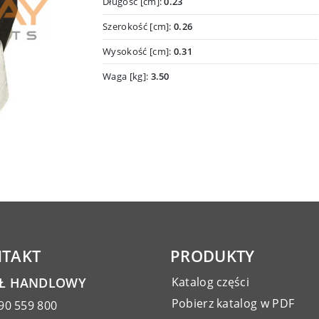
Długość [cm]:
0.23
Szerokość [cm]:
0.26
Wysokość [cm]:
0.31
Waga [kg]:
3.50
TAKT
PRODUKTY
AŁ HANDLOWY
Katalog części
Pobierz katalog w PDF
90 559 800