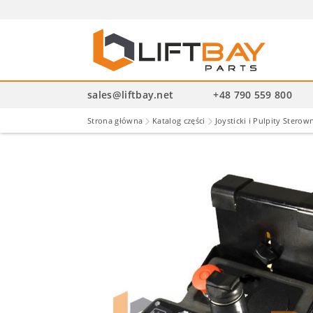
Wysz
pro
sales@liftbay.net
+48 790 559 800
Strona główna
Katalog części
Joysticki i Pulpity Sterow